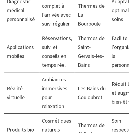
Diagnostic
Adaptati
complet à
Thermes de
médical
optimale
l’arrivée avec
La
personnalisé
soins
suivi régulier
Bourboule
Réservations,
Thermes de
Facilite
Applications
suivi et
Saint-
l’organis
mobiles
conseils en
Gervais-les-
la
temps réel
Bains
personnal
Ambiances
Réduit le
Réalité
immersives
Les Bains du
et augme
virtuelle
pour
Couloubret
bien-être
relaxation
Cosmétiques
Soin
Thermes de
Produits bio
naturels
respectu