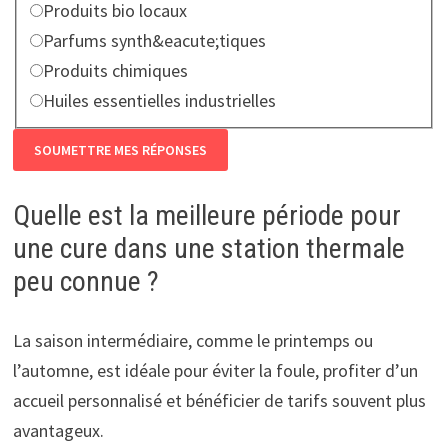
Choisissez une r&eacute;ponse parmi les 4 propositions
Produits bio locaux
Parfums synth&eacute;tiques
Produits chimiques
Huiles essentielles industrielles
SOUMETTRE MES RÉPONSES
Quelle est la meilleure période pour
une cure dans une station thermale
peu connue ?
La saison intermédiaire, comme le printemps ou
l’automne, est idéale pour éviter la foule, profiter d’un
accueil personnalisé et bénéficier de tarifs souvent plus
avantageux.