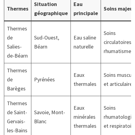
Situation
Eau
Thermes
Soins majeur
géographique
principale
Thermes
Soins
de
Sud-Ouest,
Eau saline
circulatoires,
Salies-
Béarn
naturelle
rhumatismes
de-Béarn
Thermes
Eaux
Soins muscula
de
Pyrénées
thermales
et articulaires
Barèges
Thermes
Eaux
Soins
de Saint-
Savoie, Mont-
minérales
rhumatologiq
Gervais-
Blanc
thermales
et respiratoir
les-Bains