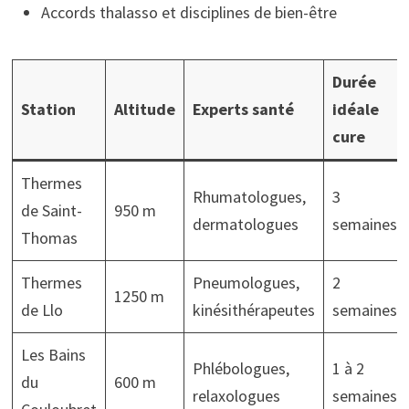
Accords thalasso et disciplines de bien-être
Durée
Station
Altitude
Experts santé
idéale
cure
Thermes
Rhumatologues,
3
de Saint-
950 m
dermatologues
semaines
Thomas
Thermes
Pneumologues,
2
1250 m
de Llo
kinésithérapeutes
semaines
Les Bains
Phlébologues,
1 à 2
du
600 m
relaxologues
semaines