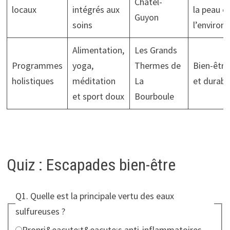
Châtel-
locaux
intégrés aux
la peau e
Guyon
soins
l’enviro
Alimentation,
Les Grands
Programmes
yoga,
Thermes de
Bien-être
holistiques
méditation
La
et durabl
et sport doux
Bourboule
Quiz : Escapades bien-être
Q1. Quelle est la principale vertu des eaux
sulfureuses ?
Choisissez une r&eacute;ponse parmi les 4 propositions
Propri&eacute;t&eacute;s anti-inflammatoires