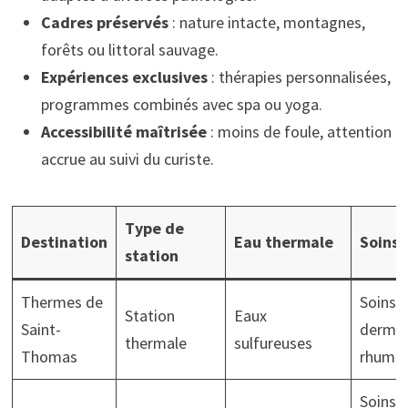
Cadres préservés
: nature intacte, montagnes,
forêts ou littoral sauvage.
Expériences exclusives
: thérapies personnalisées,
programmes combinés avec spa ou yoga.
Accessibilité maîtrisée
: moins de foule, attention
accrue au suivi du curiste.
Type de
Destination
Eau thermale
Soins 
station
Thermes de
Soins
Station
Eaux
Saint-
dermat
thermale
sulfureuses
Thomas
rhumat
Soins