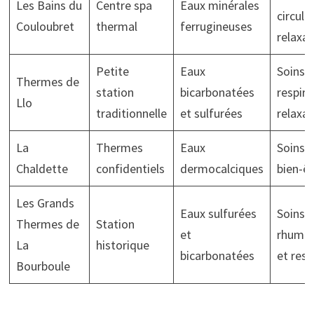
Les Bains du
Centre spa
Eaux minérales
circula
Couloubret
thermal
ferrugineuses
relaxat
Petite
Eaux
Soins
Thermes de
station
bicarbonatées
respira
Llo
traditionnelle
et sulfurées
relaxat
La
Thermes
Eaux
Soins 
Chaldette
confidentiels
dermocalciques
bien-êt
Les Grands
Eaux sulfurées
Soins
Thermes de
Station
et
rhumat
La
historique
bicarbonatées
et resp
Bourboule