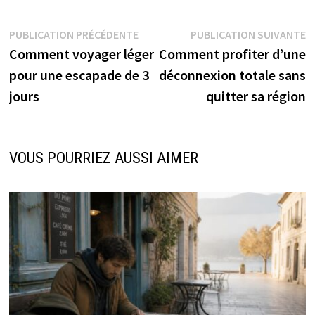
Navigation
Publication
P
PUBLICATION PRÉCÉDENTE
PUBLICATION SUIVANTE
précédente :
s
Comment voyager léger
Comment profiter d’une
de
pour une escapade de 3
déconnexion totale sans
l’article
jours
quitter sa région
VOUS POURRIEZ AUSSI AIMER