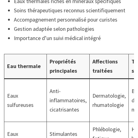
Eaux thermales riches en minéraux spécifiques
Soins thérapeutiques reconnus scientifiquement
Accompagnement personnalisé pour curistes
Gestion adaptée selon pathologies
Importance d’un suivi médical intégré
Propriétés
Affections
Ty
Eau thermale
principales
traitées
so
Anti-
Ba
Eaux
Dermatologie,
inflammatoires,
do
sulfureuses
rhumatologie
cicatrisantes
ma
Phlébologie,
Hy
Eaux
Stimulantes