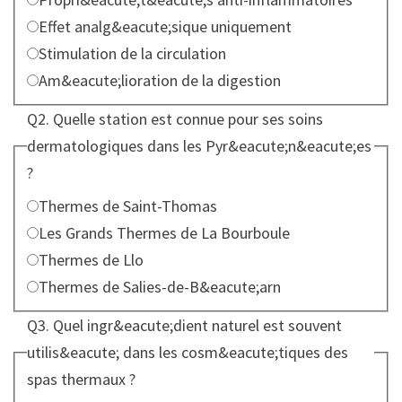
Effet analg&eacute;sique uniquement
Stimulation de la circulation
Am&eacute;lioration de la digestion
Q2. Quelle station est connue pour ses soins
dermatologiques dans les Pyr&eacute;n&eacute;es
?
Choisissez une r&eacute;ponse parmi les 4 propositions
Thermes de Saint-Thomas
Les Grands Thermes de La Bourboule
Thermes de Llo
Thermes de Salies-de-B&eacute;arn
Q3. Quel ingr&eacute;dient naturel est souvent
utilis&eacute; dans les cosm&eacute;tiques des
spas thermaux ?