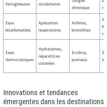
fatigue
ba
ferrugineuses
circulatoires
chronique
re
In
Eaux
Apaisantes
Asthme,
ba
bicarbonatées
respiratoires
bronchites
re
Hydratantes,
Eaux
Eczéma,
So
réparatrices
dermocalciques
psoriasis
lo
cutanées
Innovations et tendances
émergentes dans les destinations