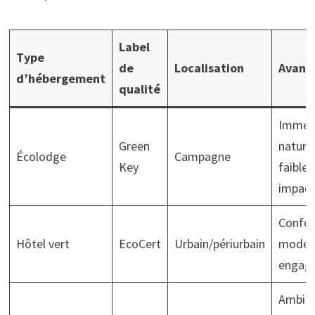
Label
Type
de
Localisation
Avant
d’hébergement
qualité
Immer
Green
nature
Écolodge
Campagne
Key
faible
impact
Confor
Hôtel vert
EcoCert
Urbain/périurbain
moder
engag
Ambia