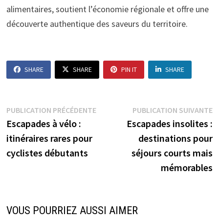
alimentaires, soutient l’économie régionale et offre une
découverte authentique des saveurs du territoire.
SHARE
SHARE
PIN IT
SHARE
Navigation
Publication
P
PUBLICATION PRÉCÉDENTE
PUBLICATION SUIVANTE
précédente :
s
Escapades à vélo :
Escapades insolites :
de
itinéraires rares pour
destinations pour
l’article
cyclistes débutants
séjours courts mais
mémorables
VOUS POURRIEZ AUSSI AIMER