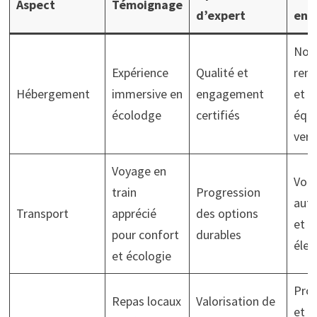
Aspect
Témoignage
d’expert
en 
Nor
Expérience
Qualité et
renf
Hébergement
immersive en
engagement
et
écolodge
certifiés
équ
vert
Voyage en
Voit
train
Progression
aut
Transport
apprécié
des options
et t
pour confort
durables
élec
et écologie
Prod
Repas locaux
Valorisation de
et c