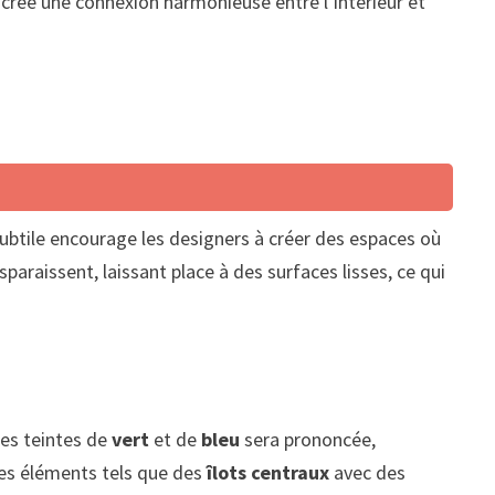
 crée une connexion harmonieuse entre l’intérieur et
ubtile encourage les designers à créer des espaces où
araissent, laissant place à des surfaces lisses, ce qui
des teintes de
vert
et de
bleu
sera prononcée,
des éléments tels que des
îlots centraux
avec des