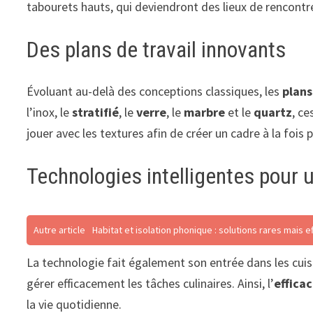
tabourets hauts, qui deviendront des lieux de rencontr
Des plans de travail innovants
Évoluant au-delà des conceptions classiques, les
plans
l’inox, le
stratifié
, le
verre
, le
marbre
et le
quartz
, ce
jouer avec les textures afin de créer un cadre à la fois 
Technologies intelligentes pour u
Autre article
Habitat et isolation phonique : solutions rares mais e
La technologie fait également son entrée dans les cui
gérer efficacement les tâches culinaires. Ainsi, l’
efficac
la vie quotidienne.