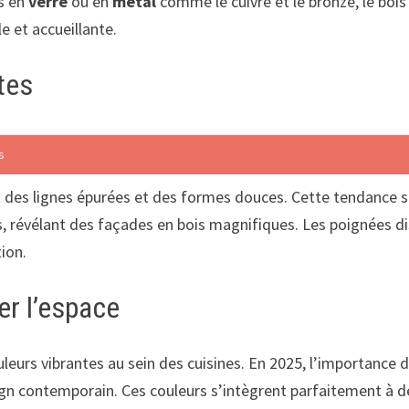
ts en
verre
ou en
métal
comme le cuivre et le bronze, le bois
e et accueillante.
tes
s
nt des lignes épurées et des formes douces. Cette tendance s
 révélant des façades en bois magnifiques. Les poignées disp
tion.
r l’espace
leurs vibrantes au sein des cuisines. En 2025, l’importance 
ign contemporain. Ces couleurs s’intègrent parfaitement à 