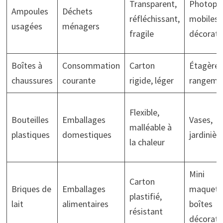
Transparent,
Photopho
Ampoules
Déchets
réfléchissant,
mobiles
usagées
ménagers
fragile
décorati
Boîtes à
Consommation
Carton
Étagères
chaussures
courante
rigide, léger
rangeme
Flexible,
Bouteilles
Emballages
Vases,
malléable à
plastiques
domestiques
jardinièr
la chaleur
Mini
Carton
Briques de
Emballages
maquett
plastifié,
lait
alimentaires
boîtes
résistant
décorati