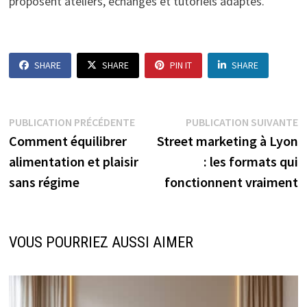
proposent ateliers, échanges et tutoriels adaptés.
SHARE
SHARE
PIN IT
SHARE
Navigation
Publication
P
PUBLICATION PRÉCÉDENTE
PUBLICATION SUIVANTE
précédente :
s
Comment équilibrer
Street marketing à Lyon
de
alimentation et plaisir
: les formats qui
l’article
sans régime
fonctionnent vraiment
VOUS POURRIEZ AUSSI AIMER