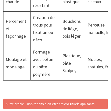
chaude
plastique
ciseaux
résistant
Création de
Percement
Bouchons
trous pour
Perceuse
et
de liège,
fixation ou
manuelle, li
façonnage
bois léger
déco
Formage
Plastique,
Moulage et
avec béton
Moules,
pâte
modelage
ou pâte
spatules, fo
Sculpey
polymère
Autre article
Inspirations bien-être : micro-rituels apaisants