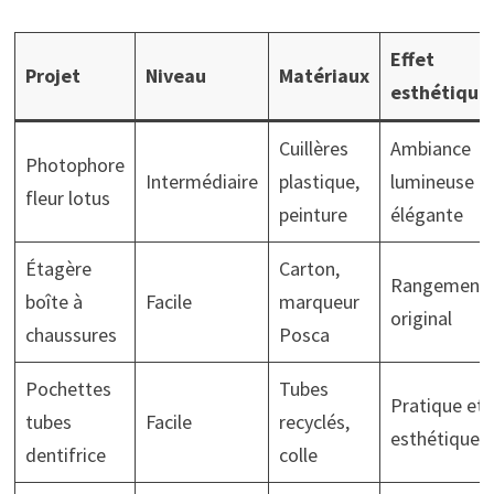
Effet
Projet
Niveau
Matériaux
esthétique
Cuillères
Ambiance
Photophore
Intermédiaire
plastique,
lumineuse
fleur lotus
peinture
élégante
Étagère
Carton,
Rangement
boîte à
Facile
marqueur
original
chaussures
Posca
Pochettes
Tubes
Pratique et
tubes
Facile
recyclés,
esthétique
dentifrice
colle