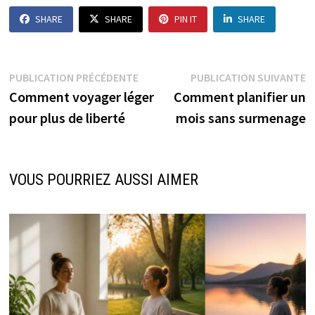
SHARE
SHARE
PIN IT
SHARE
Navigation
Publication
P
PUBLICATION PRÉCÉDENTE
PUBLICATION SUIVANTE
précédente :
s
Comment voyager léger
Comment planifier un
de
pour plus de liberté
mois sans surmenage
l’article
VOUS POURRIEZ AUSSI AIMER