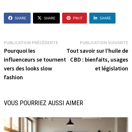
SHARE
SHARE
PIN IT
SHARE
Navigation
Publication
P
PUBLICATION PRÉCÉDENTE
PUBLICATION SUIVANTE
précédente :
s
Pourquoi les
Tout savoir sur l’huile de
de
influenceurs se tournent
CBD : bienfaits, usages
l’article
vers des looks slow
et législation
fashion
VOUS POURRIEZ AUSSI AIMER