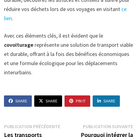
réduire vos déchets lors de vos voyages en visitant
ce
lien
.
Avec ces éléments clés, il est évident que le
covoiturage
représente une solution de transport viable
et durable, offrant à la fois des bénéfices économiques
et une formule écologique pour les déplacements
interurbains.
SHARE
SHARE
PIN IT
SHARE
Navigation
Publication
P
PUBLICATION PRÉCÉDENTE
PUBLICATION SUIVANTE
précédente :
s
Les transports
Pourquoi intégrer la